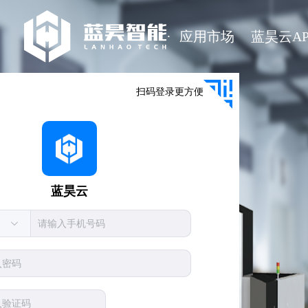
·
应用市场
蓝昊云AP
扫码登录更方便
蓝昊云